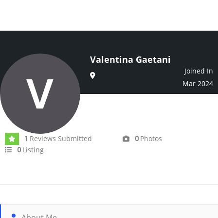
Valentina Gaetani
Joined In
Mar 2024
Reviews Submitted
Photos
1
0
Listing
0
About Me