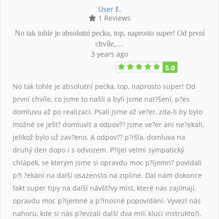
User E.
1 Reviews
No tak tohle je absolutní pecka, top, naprosto super! Od první
chvíle,…
3 years ago
5.0
No tak tohle je absolutní pecka, top, naprosto super! Od
první chvíle, co jsme to našli a byli jsme nat?šení, p?es
domluvu až po realizaci. Psali jsme až ve?er, zda-li by bylo
možné se ješt? domluvit a odpov?? jsme ve?er ani ne?ekali,
jelikož bylo už zav?eno. A odpov?? p?išla, domluva na
druhý den dopo i s odvozem. P?ijel velmi sympatický
chlápek, se kterým jsme si opravdu moc p?íjemn? povídali
p?i ?ekání na další osazensto na zipline. Dal nám dokonce
fakt super tipy na další návšt?vy míst, které nás zajímají,
opravdu moc p?íjemné a p?ínosné popovídání. Vyvezl nás
nahoru, kde si nás p?evzali další dva milí kluci instrukto?i,