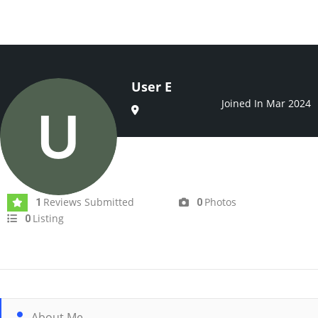
User E
Joined In Mar 2024
Reviews Submitted
Photos
1
0
Listing
0
About Me