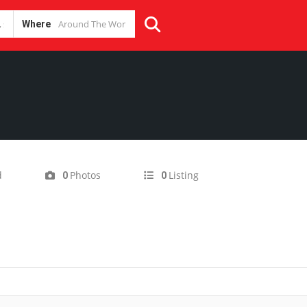
Where
d
Photos
Listing
0
0