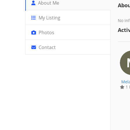
About Me
Abo
My Listing
No inf
Activ
Photos
Contact
Mela
1 