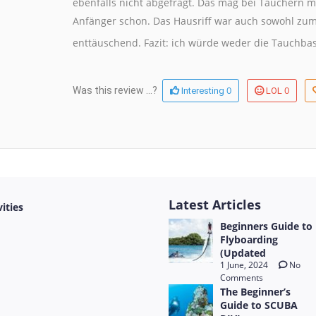
ebenfalls nicht abgefragt. Das mag bei Tauchern m
Anfänger schon. Das Hausriff war auch sowohl zu
enttäuschend. Fazit: ich würde weder die Tauchbas
0
0
Was this review ...?
Interesting
LOL
Latest Articles
vities
Beginners Guide to
Flyboarding
(Updated
1 June, 2024
No
Comments
The Beginner’s
Guide to SCUBA