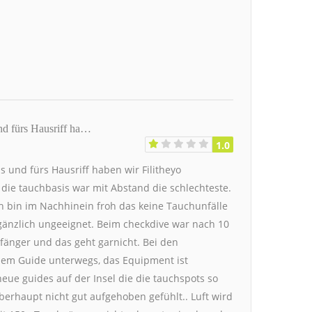
nd fürs Hausriff ha…
1.0
 und fürs Hausriff haben wir Filitheyo
d die tauchbasis war mit Abstand die schlechteste.
ch bin im Nachhinein froh das keine Tauchunfälle
s gänzlich ungeeignet. Beim checkdive war nach 10
änger und das geht garnicht. Bei den
nem Guide unterwegs, das Equipment ist
neue guides auf der Insel die die tauchspots so
erhaupt nicht gut aufgehoben gefühlt.. Luft wird