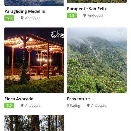
Parapente San Felix
Paragliding Medellin
4.8
Antioquia
5.0
Antioquia
Finca Avocado
Ecoventure
5.0
Antioquia
0 Rating
Antioquia