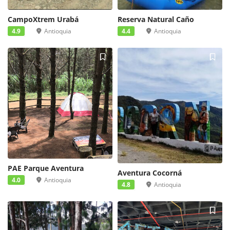
CampoXtrem Urabá
Reserva Natural Caño
4.9
Antioquia
4.4
Antioquia
PAE Parque Aventura
Aventura Cocorná
4.0
Antioquia
4.8
Antioquia